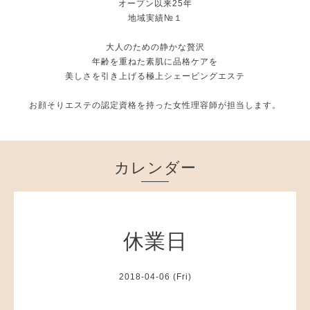
オープン以来25年
地域実績№１
大人のための静かな贅沢
年齢を重ねた素肌に品格ケアを
美しさを引き上げる極上シェービングエステ
お顔そりエステの認定資格を持った女性理容師が担当します。
カレンダー
休業日
2018-04-06 (Fri)