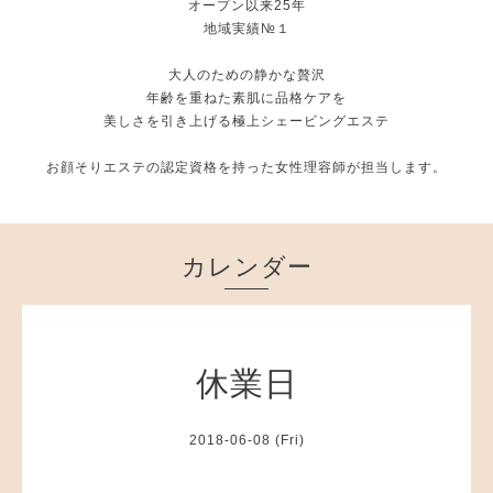
オープン以来25年
地域実績№１
大人のための静かな贅沢
年齢を重ねた素肌に品格ケアを
美しさを引き上げる極上シェービングエステ
お顔そりエステの認定資格を持った女性理容師が担当します。
カレンダー
休業日
2018-06-08 (Fri)